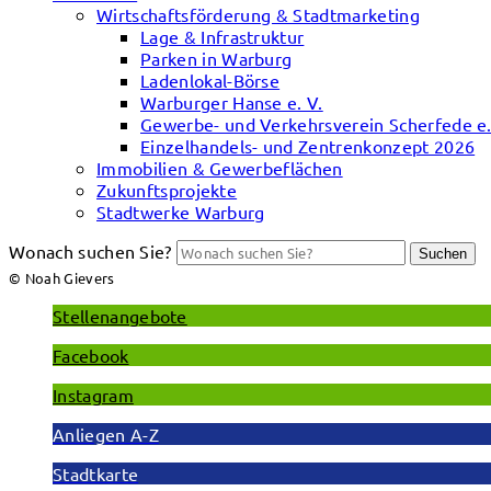
Wirtschaftsförderung & Stadtmarketing
Lage & Infrastruktur
Parken in Warburg
Ladenlokal-Börse
Warburger Hanse e. V.
Gewerbe- und Verkehrsverein Scherfede e.
Einzelhandels- und Zentrenkonzept 2026
Immobilien & Gewerbeflächen
Zukunftsprojekte
Stadtwerke Warburg
Wonach suchen Sie?
Suchen
© Noah Gievers
Stellenangebote
Facebook
Instagram
Anliegen A-Z
Stadtkarte