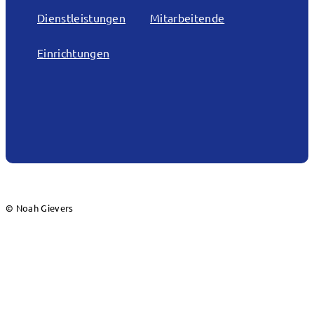
Dienstleistungen
Mitarbeitende
Einrichtungen
© Noah Gievers
Warburg in Westfalen
Warburg, die mittelalterliche Stadt im romantischen
Bördeland, liegt zwischen den Ausläufern des
Eggegebirges und des hessischen Berglandes im